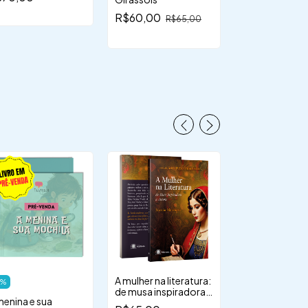
(s.f.)"
R$199,00
R$60,00
R$65,00
A mulher na literatura:
Coisas de se v
%
de musa inspiradora a
R$60,00
menina e sua
autora