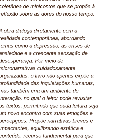
coletânea de minicontos que se propõe à
reflexão sobre as dores do nosso tempo.
A obra dialoga diretamente com a
realidade contemporânea, abordando
temas como a depressão, as crises de
ansiedade e a crescente sensação de
desesperança. Por meio de
micronarrativas cuidadosamente
organizadas, o livro não apenas expõe a
profundidade das inquietações humanas,
mas também cria um ambiente de
interação, no qual o leitor pode revisitar
os textos, permitindo que cada leitura seja
um novo encontro com suas emoções e
percepções. Propõe narrativas breves e
impactantes, equilibrando estética e
conteúdo, recurso fundamental para que