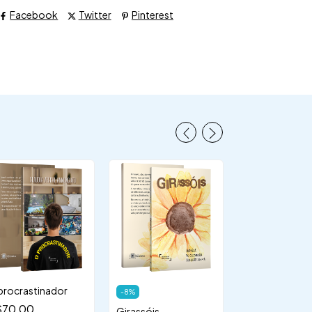
Facebook
Twitter
Pinterest
procrastinador
ecobag + cami
-
8
%
moleskine - "P
$70,00
Girassóis