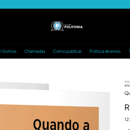
m Somos
Chamadas
Como publicar
Política de envio
Iníc
enc
Qu
R
12