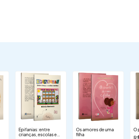
Epifanias: entre
Os amores de uma
O 
crianças, escolas e
filha
R