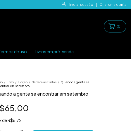
Iniciar sessão
|
Criar uma conta
(
0
)
Termos de uso
Livros em pré-venda
io
/
Livro
/
Ficção
/
Narrativas curtas
/
Quando a gente se
ontrar em setembro
ando a gente se encontrar em setembro
$65,00
x
de
R$6,72