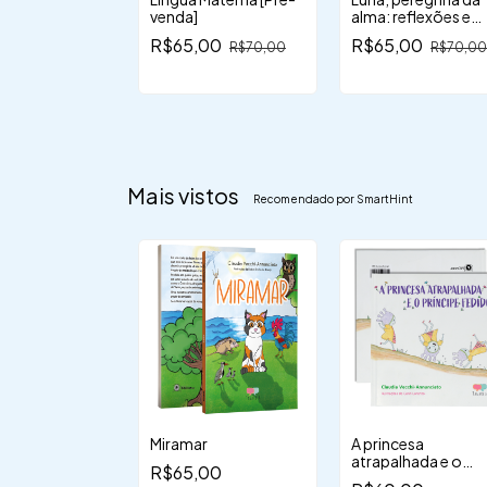
,00
venda]
alma: reflexões e
práticas para escut
R$65,00
R$65,00
R$70,00
R$70,00
o chamado interior
florescer no mund
[Pré-venda]
Mais vistos
Recomendado por SmartHint
de se ver
Miramar
A princesa
atrapalhada e o
,00
R$65,00
príncipe fedido