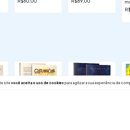
R$60,00
R$89,00
mo
R
te site
você aceita o uso de cookies
para agilizar a sua experiência de com
-
8
%
-
7
%
-
8
Girassóis
O mistério da cabine
A 
n.21 [Pré-venda]
mo