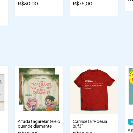
sonhos
R$80,00
R$75,00
ar
 e
o
A fada tagarelante e o
Camiseta "Poesia
-
8
duende diamante
(s.f.)"
A 