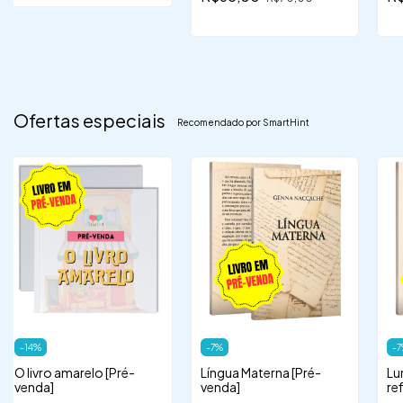
in
mu
Ofertas especiais
Recomendado por SmartHint
-
14
%
-
7
%
-
7
O livro amarelo [Pré-
Língua Materna [Pré-
Lu
venda]
venda]
re
es