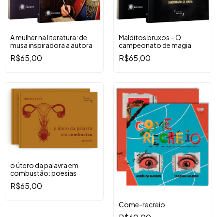
A mulher na literatura: de
Malditos bruxos – O
musa inspiradora a autora
campeonato de magia
R$65,00
R$65,00
o útero da palavra em
combustão: poesias
R$65,00
Come-recreio