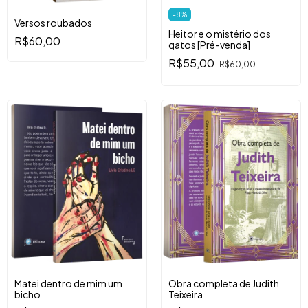
-
8
%
Versos roubados
Heitor e o mistério dos
R$60,00
gatos [Pré-venda]
R$55,00
R$60,00
Matei dentro de mim um
Obra completa de Judith
bicho
Teixeira