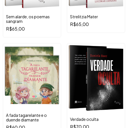
Sem alarde, os poemas
Strelitzia Mater
sangram
R$65,00
R$65,00
A fada tagarelante e o
Verdade oculta
duende diamante
R$70,00
R$60,00