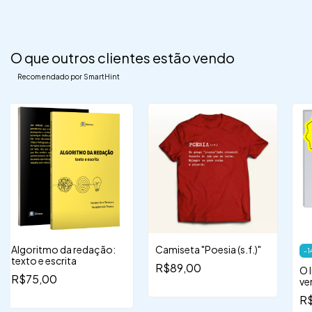
O que outros clientes estão vendo
Recomendado por SmartHint
Algoritmo da redação:
Camiseta "Poesia (s.f.)"
-
1
texto e escrita
R$89,00
O 
R$75,00
ve
R