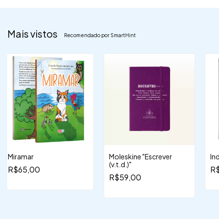
Mais vistos
Recomendado por SmartHint
Miramar
Moleskine "Escrever
In
(v.t.d.)"
R$65,00
R
R$59,00