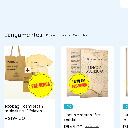
Lançamentos
Recomendado por SmartHint
ecobag + camiseta +
-
7
%
-
7
moleskine - "Palavra
Língua Materna [Pré-
Lu
(s.f.)"
R$199,00
venda]
re
es
R$65,00
R
R$70,00