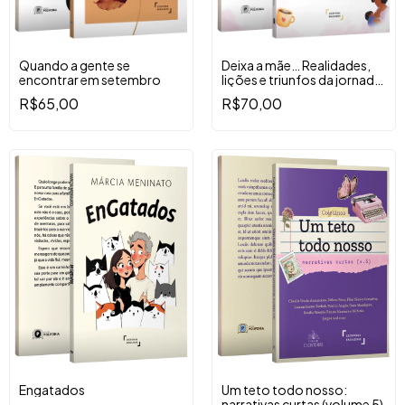
Quando a gente se
Deixa a mãe… Realidades,
encontrar em setembro
lições e triunfos da jornada
materna
R$65,00
R$70,00
Engatados
Um teto todo nosso:
narrativas curtas (volume 5)