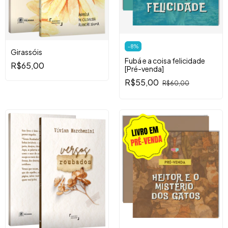
-
8
%
Girassóis
Fubá e a coisa felicidade
R$65,00
[Pré-venda]
R$55,00
R$60,00