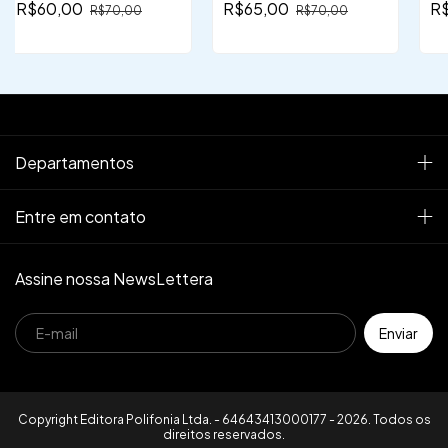
R$60,00
R$65,00
R
R$70,00
R$70,00
in
mu
Departamentos
Entre em contato
Assine nossa NewsLettera
Copyright Editora Polifonia Ltda. - 64643413000177 - 2026. Todos os
direitos reservados.