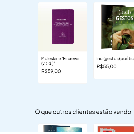
r
Moleskine "Escrever
Indi(gestos) poéti
(v.t.d.)"
,00
R$55,00
R$59,00
O que outros clientes estão vendo