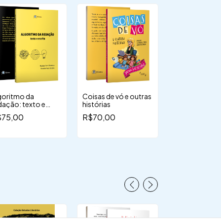
goritmo da
Coisas de vó e outras
Miramar
dação: texto e
histórias
R$65,00
crita
$75,00
R$70,00