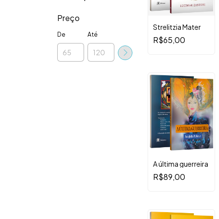
Preço
Strelitzia Mater
De
Até
R$65,00
A última guerreira
R$89,00