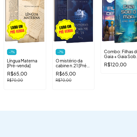
Combo: Filhas d
-
7
%
-
7
%
Gaia + Gaia Sob
Língua Materna
O mistério da
o Mar
R$120,00
[Pré-venda]
cabine n.21 [Pré-
venda]
R$65,00
R$65,00
R$70,00
R$70,00