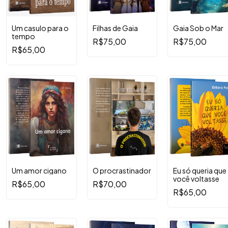
Um casulo para o
Filhas de Gaia
Gaia Sob o Mar
tempo
R$75,00
R$75,00
R$65,00
Um amor cigano
O procrastinador
Eu só queria que
você voltasse
R$65,00
R$70,00
R$65,00