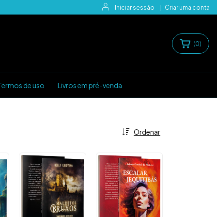
Iniciar sessão
|
Criar uma conta
(
0
)
Termos de uso
Livros em pré-venda
Ordenar