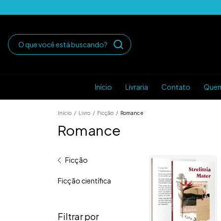
Início
Livraria
Contato
Que
Início
/
Livro
/
Ficção
/
Romance
Romance
Ficção
Ficção científica
Filtrar por