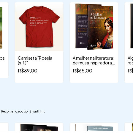
cos
Camiseta "Poesia
A mulher na literatura:
Al
(s.f.)"
de musa inspiradora a
re
autora
es
R$89,00
R$65,00
R
Recomendado por SmartHint