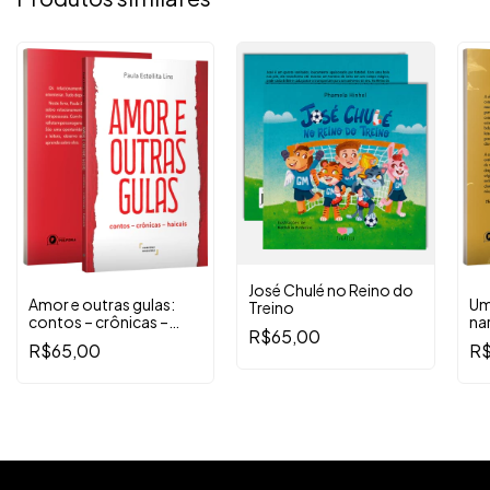
José Chulé no Reino do
Amor e outras gulas:
Um
Treino
contos – crônicas –
nar
R$65,00
haicais
(v
R$65,00
R$