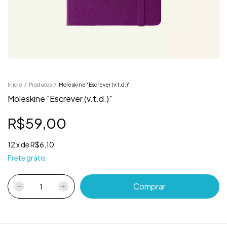
Início
/
Produtos
/
Moleskine "Escrever (v.t.d.)"
Moleskine "Escrever (v.t.d.)"
R$59,00
12
x
de
R$6,10
Frete grátis