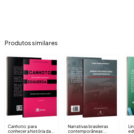
Produtos similares
Canhoto: para
Narrativas brasileiras
Lin
conhecer a história da
contemporâneas:
ed