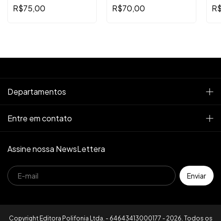
esquerda
memórias da repressão
R$75,00
R$70,00
R$
Departamentos
Entre em contato
Assine nossa NewsLettera
Copyright Editora Polifonia Ltda. - 64643413000177 - 2026. Todos os