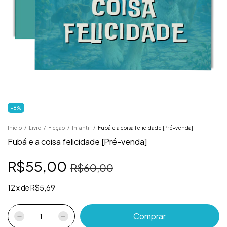
-
8
%
Início
/
Livro
/
Ficção
/
Infantil
/
Fubá e a coisa felicidade [Pré-venda]
Fubá e a coisa felicidade [Pré-venda]
R$55,00
R$60,00
12
x
de
R$5,69