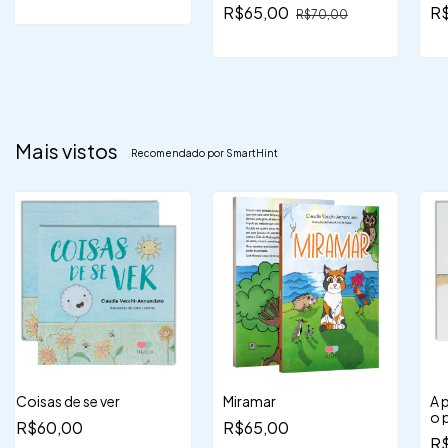
es
R$65,00
R
R$70,00
in
mu
Mais vistos
Recomendado por SmartHint
Coisas de se ver
Miramar
A 
o 
R$60,00
R$65,00
R