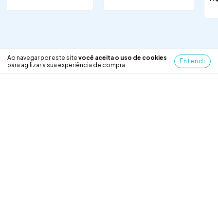
Ao navegar por este site
você aceita o uso de cookies
Entendi
para agilizar a sua experiência de compra.
Ofertas especiais
Recomendado por SmartHint
-
14
%
-
7
%
-
7
O livro amarelo [Pré-
Língua Materna [Pré-
Lu