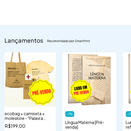
Lançamentos
Recomendado por SmartHint
ecobag + camiseta +
-
7
%
-
7
moleskine - "Palavra
Língua Materna [Pré-
Lu
(s.f.)"
R$199,00
venda]
re