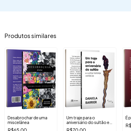
Produtos similares
Desabrochar de uma
Um traje para o
É 
miscelânea
aniversário do sultão e
R$
outras histórias
R$65,00
R$70,00