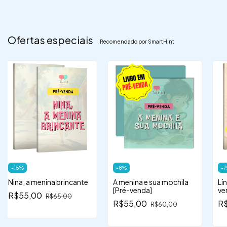
Ofertas especiais
Recomendado por SmartHint
-
15
%
-
8
%
-
7
Nina, a menina brincante
A menina e sua mochila
Lí
[Pré-venda]
ve
R$55,00
R$65,00
R$55,00
R
R$60,00