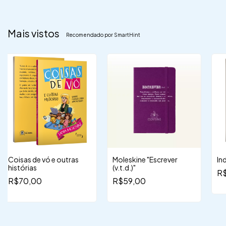
Mais vistos
Recomendado por SmartHint
Coisas de vó e outras
Moleskine "Escrever
In
histórias
(v.t.d.)"
R
R$70,00
R$59,00