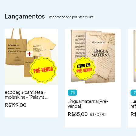
Lançamentos
Recomendado por SmartHint
ecobag + camiseta +
-
7
%
-
7
moleskine - "Palavra
Língua Materna [Pré-
Lu
(s.f.)"
R$199,00
venda]
re
es
R$65,00
R
R$70,00
in
mu