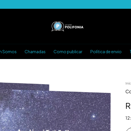
m Somos
Chamadas
Como publicar
Política de envio
Iníc
Co
R
12