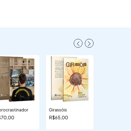
procrastinador
Girassóis
ecobag + cami
moleskine - "P
$70,00
R$65,00
(s.f.)"
R$199,00