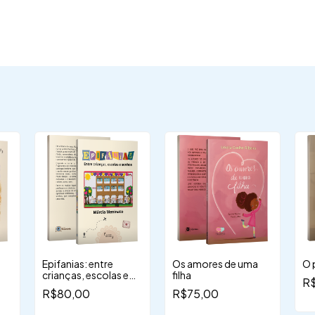
Epifanias: entre
Os amores de uma
O 
crianças, escolas e
filha
R
sonhos
R$80,00
R$75,00
ar