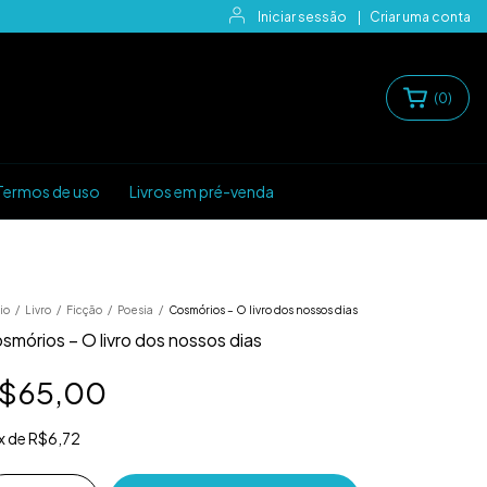
Iniciar sessão
|
Criar uma conta
(
0
)
Termos de uso
Livros em pré-venda
io
/
Livro
/
Ficção
/
Poesia
/
Cosmórios – O livro dos nossos dias
smórios – O livro dos nossos dias
$65,00
x
de
R$6,72