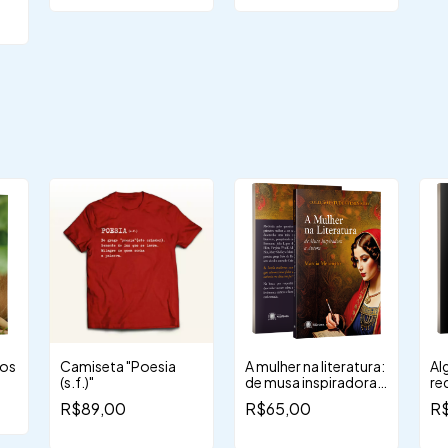
 e
o
cos
Camiseta "Poesia
A mulher na literatura:
Al
(s.f.)"
de musa inspiradora a
re
autora
es
R$89,00
R$65,00
R