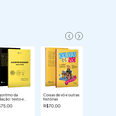
goritmo da
Coisas de vó e outras
Miramar
dação: texto e
histórias
R$65,00
crita
$75,00
R$70,00