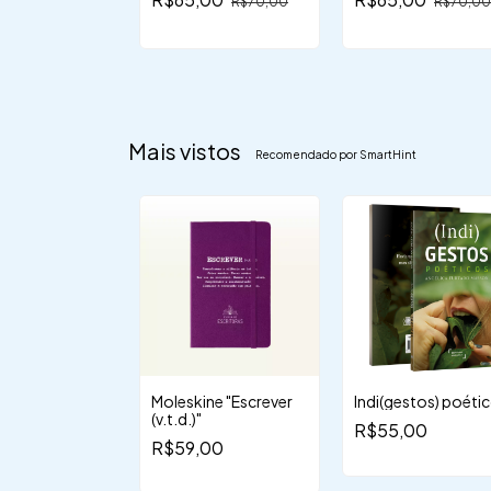
R$70,00
R$70,00
o chamado interior
florescer no mund
[Pré-venda]
Mais vistos
Recomendado por SmartHint
r
Moleskine "Escrever
Indi(gestos) poéti
(v.t.d.)"
,00
R$55,00
R$59,00