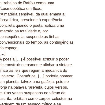
o trabalho de Raffou como uma
“cosmopoética em fluxo:
“A matéria sensível, da qual emana a
força lírica, prescinde à experiência
concreta quando o poeta realiza uma
imersão na totalidade e, por
consequência, suspende as linhas
convencionais do tempo, as contingências
do espaço.
[…]
À poesia […] é possível atribuir o poder
de construir o cosmos e alinhar a sintaxe
lírica às leis que regem a mecânica do
universo.
Cosmórios,
[…] poderia nomear
um planeta, talvez uma galáxia, pois se
forja na palavra rarefeita, cujos versos,
muitas vezes suspensos no vácuo da
escrita, orbitam como corpos celestes na
vertigem de um espaço mítico e se