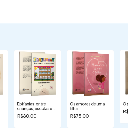
Epifanias: entre
Os amores de uma
O 
crianças, escolas e
filha
R
sonhos
R$80,00
R$75,00
ar
 e