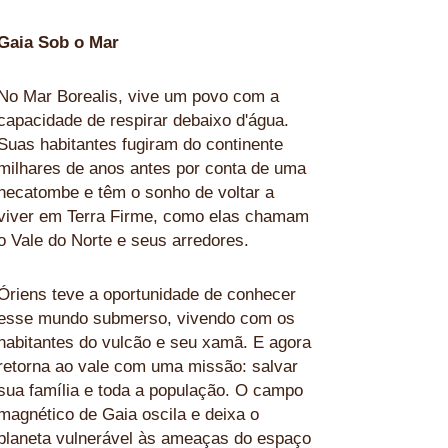
Gaia Sob o Mar
No Mar Borealis, vive um povo com a
capacidade de respirar debaixo d'água.
Suas habitantes fugiram do continente
milhares de anos antes por conta de uma
hecatombe e têm o sonho de voltar a
viver em Terra Firme, como elas chamam
o Vale do Norte e seus arredores.
Óriens teve a oportunidade de conhecer
esse mundo submerso, vivendo com os
habitantes do vulcão e seu xamã. E agora
retorna ao vale com uma missão: salvar
sua família e toda a população. O campo
magnético de Gaia oscila e deixa o
planeta vulnerável às ameaças do espaço