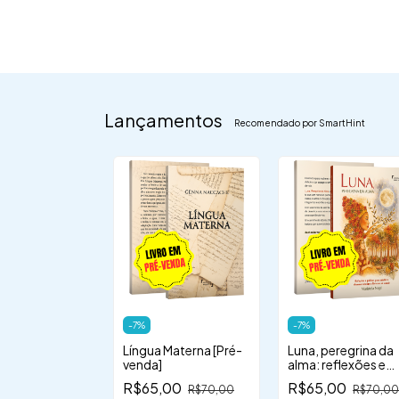
Lançamentos
Recomendado por SmartHint
 + camiseta +
-
7
%
-
7
%
ne - "Palavra
Língua Materna [Pré-
Luna, peregrina da
,00
venda]
alma: reflexões e
práticas para escut
R$65,00
R$65,00
R$70,00
R$70,00
o chamado interior