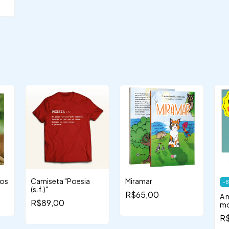
o
cos
Camiseta "Poesia
Miramar
-
8
(s.f.)"
R$65,00
A 
R$89,00
mo
R