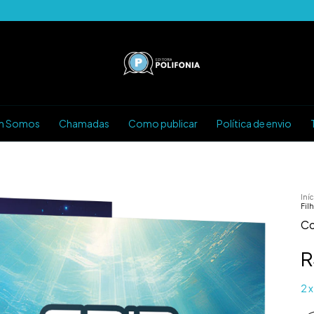
m Somos
Chamadas
Como publicar
Política de envio
Iníc
Fil
Co
R
2