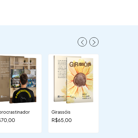
procrastinador
Girassóis
ecobag + cami
moleskine - "P
$70,00
R$65,00
(s.f.)"
R$199,00