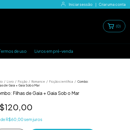
Iniciar sessão
|
Criar uma conta
(
0
)
Termos de uso
Livros em pré-venda
io
/
Livro
/
Ficção
/
Romance
/
Ficção científica
/
Combo:
has de Gaia + Gaia Sob o Mar
mbo: Filhas de Gaia + Gaia Sob o Mar
$120,00
x
de
R$60,00
sem juros