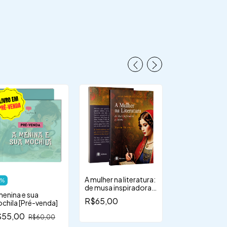
A mulher na literatura:
Coisas de vó e
%
de musa inspiradora a
histórias
menina e sua
autora
R$65,00
R$70,00
chila [Pré-venda]
$55,00
R$60,00