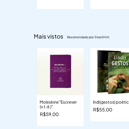
florescer no mund
[Pré-venda]
Mais vistos
Recomendado por SmartHint
de vó e outras
Moleskine "Escrever
Indi(gestos) poéti
as
(v.t.d.)"
R$55,00
,00
R$59,00