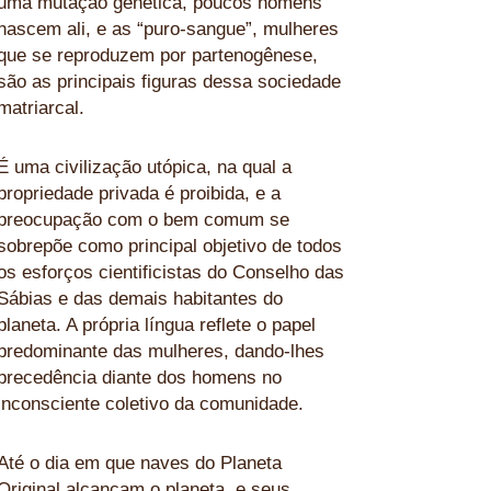
uma mutação genética, poucos homens
nascem ali, e as “puro-sangue”, mulheres
que se reproduzem por partenogênese,
são as principais figuras dessa sociedade
matriarcal.
É uma civilização utópica, na qual a
propriedade privada é proibida, e a
preocupação com o bem comum se
sobrepõe como principal objetivo de todos
os esforços cientificistas do Conselho das
Sábias e das demais habitantes do
planeta. A própria língua reflete o papel
predominante das mulheres, dando-lhes
precedência diante dos homens no
inconsciente coletivo da comunidade.
Até o dia em que naves do Planeta
Original alcançam o planeta, e seus