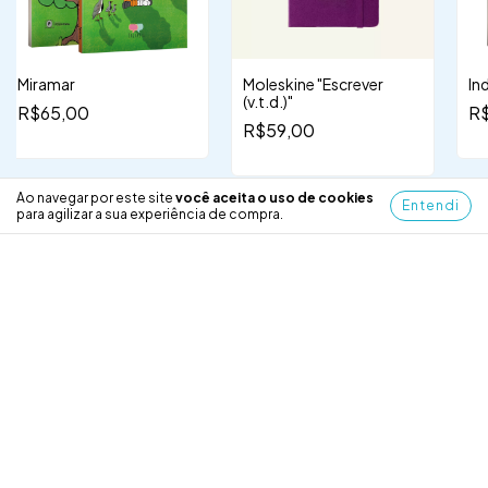
Miramar
Moleskine "Escrever
In
(v.t.d.)"
R$65,00
R
R$59,00
Ao navegar por este site
você aceita o uso de cookies
Entendi
para agilizar a sua experiência de compra.
O que outros clientes estão vendo
Recomendado por SmartHint