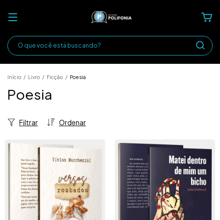
Início
/
Livro
/
Ficção
/
Poesia
Poesia
Filtrar
Ordenar