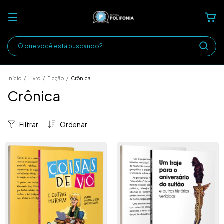
Início
/
Livro
/
Ficção
/
Crônica
Crônica
Filtrar
Ordenar