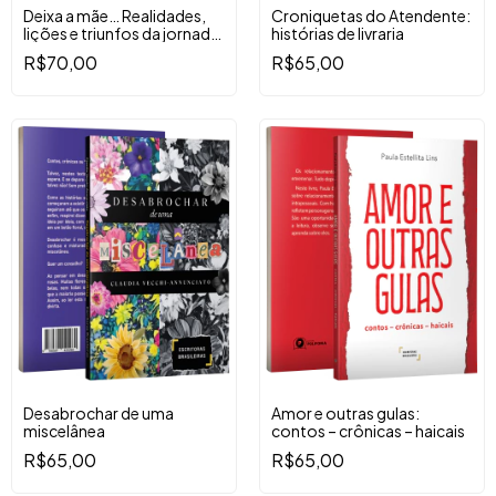
Deixa a mãe… Realidades,
Croniquetas do Atendente:
lições e triunfos da jornada
histórias de livraria
materna
R$70,00
R$65,00
Desabrochar de uma
Amor e outras gulas:
miscelânea
contos – crônicas – haicais
R$65,00
R$65,00