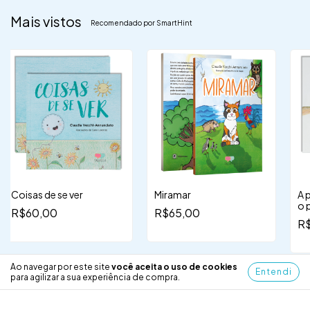
Mais vistos
Recomendado por SmartHint
Coisas de se ver
Miramar
A 
o 
R$60,00
R$65,00
R
Ao navegar por este site
você aceita o uso de cookies
Entendi
para agilizar a sua experiência de compra.