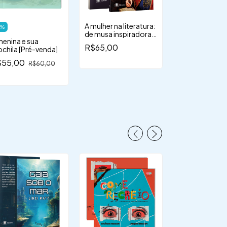
A mulher na literatura:
Coisas de vó e
%
de musa inspiradora a
histórias
menina e sua
autora
R$65,00
R$70,00
chila [Pré-venda]
$55,00
R$60,00