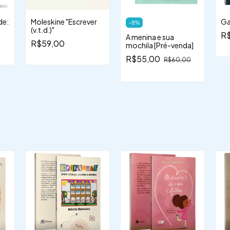
de:
Moleskine "Escrever
Ga
-
8
%
(v.t.d.)"
R
A menina e sua
R$59,00
mochila [Pré-venda]
R$55,00
R$60,00