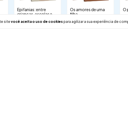
Epifanias: entre
Os amores de uma
O 
crianças, escolas e
filha
R
sonhos
R$80,00
R$75,00
te site
você aceita o uso de cookies
para agilizar a sua experiência de com
ar
 e
o