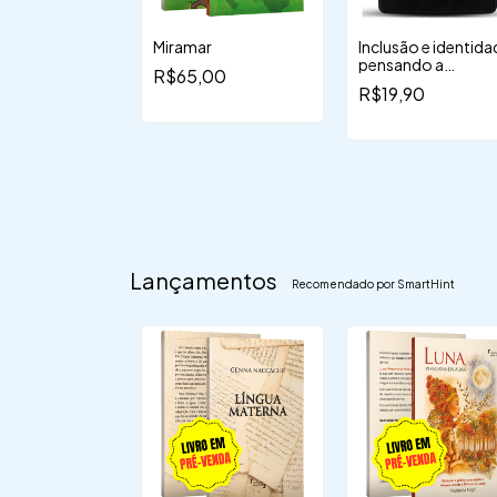
os bruxos – O
Miramar
Inclusão e identida
onato de
pensando a
R$65,00
diversidade na
,00
R$19,90
educação
Lançamentos
Recomendado por SmartHint