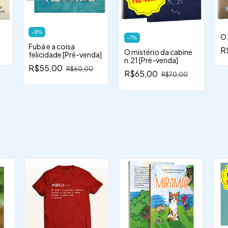
-
8
%
O 
-
7
%
Fubá e a coisa
R
O mistério da cabine
felicidade [Pré-venda]
n.21 [Pré-venda]
R$55,00
R$60,00
R$65,00
R$70,00