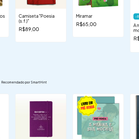
cos
Camiseta "Poesia
Miramar
-
8
(s.f.)"
R$65,00
A 
R$89,00
mo
R
Recomendado por SmartHint