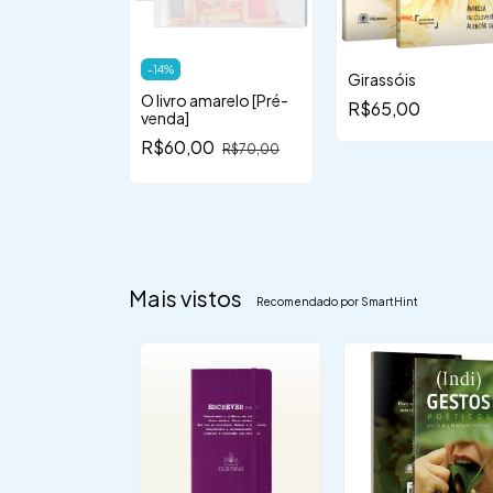
-
14
%
Girassóis
O livro amarelo [Pré-
R$65,00
egrina da
venda]
lexões e
R$60,00
para escutar
R$70,00
0
R$70,00
o interior e
r no mundo
da]
Mais vistos
Recomendado por SmartHint