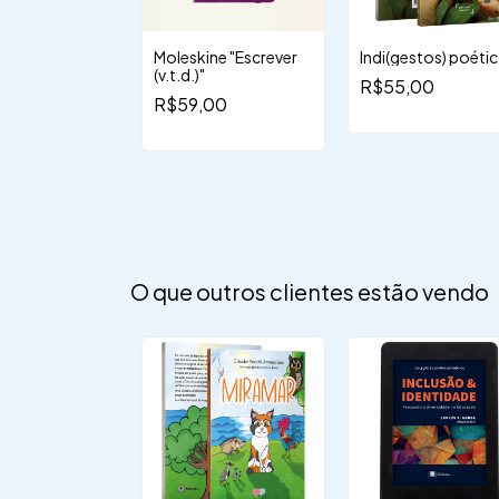
de vó e outras
Moleskine "Escrever
Indi(gestos) poéti
as
(v.t.d.)"
R$55,00
,00
R$59,00
O que outros clientes estão vendo