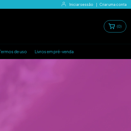
Iniciar sessão
|
Criar uma conta
(
0
)
Termos de uso
Livros em pré-venda